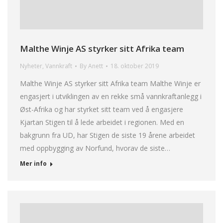
Malthe Winje AS styrker sitt Afrika team
Nyheter
,
Vannkraft
By
Anett
18. oktober 2019
Malthe Winje AS styrker sitt Afrika team Malthe Winje er
engasjert i utviklingen av en rekke små vannkraftanlegg i
Øst-Afrika og har styrket sitt team ved å engasjere
Kjartan Stigen til å lede arbeidet i regionen. Med en
bakgrunn fra UD, har Stigen de siste 19 årene arbeidet
med oppbygging av Norfund, hvorav de siste…
Mer info