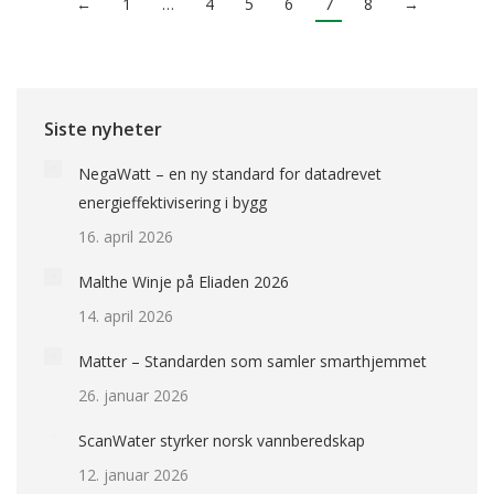
←
1
…
4
5
6
7
8
→
Siste nyheter
NegaWatt – en ny standard for datadrevet
energieffektivisering i bygg
16. april 2026
Malthe Winje på Eliaden 2026
14. april 2026
Matter – Standarden som samler smarthjemmet
26. januar 2026
ScanWater styrker norsk vannberedskap
12. januar 2026