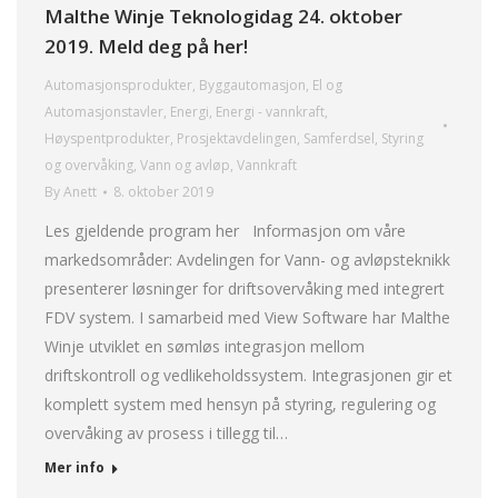
Malthe Winje Teknologidag 24. oktober
2019. Meld deg på her!
Automasjonsprodukter
,
Byggautomasjon
,
El og
Automasjonstavler
,
Energi
,
Energi - vannkraft
,
Høyspentprodukter
,
Prosjektavdelingen
,
Samferdsel
,
Styring
og overvåking
,
Vann og avløp
,
Vannkraft
By
Anett
8. oktober 2019
Les gjeldende program her Informasjon om våre
markedsområder: Avdelingen for Vann- og avløpsteknikk
presenterer løsninger for driftsovervåking med integrert
FDV system. I samarbeid med View Software har Malthe
Winje utviklet en sømløs integrasjon mellom
driftskontroll og vedlikeholdssystem. Integrasjonen gir et
komplett system med hensyn på styring, regulering og
overvåking av prosess i tillegg til…
Mer info