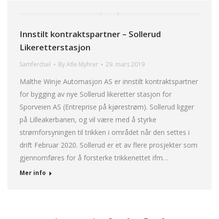
Innstilt kontraktspartner – Sollerud
Likeretterstasjon
Samferdsel
By
Atle Myhrer
29. mars 2019
Malthe Winje Automasjon AS er innstilt kontraktspartner
for bygging av nye Sollerud likeretter stasjon for
Sporveien AS (Entreprise på kjørestrøm). Sollerud ligger
på Lilleakerbanen, og vil være med å styrke
strømforsyningen til trikken i området når den settes i
drift Februar 2020. Sollerud er et av flere prosjekter som
gjennomføres for å forsterke trikkenettet ifm…
Mer info