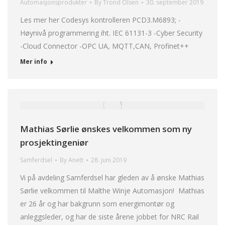
Automasjonsprodukter
By
Trond Olsen
30. september 2019
Les mer her Codesys kontrolleren PCD3.M6893; -
Høynivå programmering iht. IEC 61131-3 -Cyber Security
-Cloud Connector -OPC UA, MQTT,CAN, Profinet++
Mer info
Mathias Sørlie ønskes velkommen som ny
prosjektingeniør
Samferdsel
By
Anett
28. juni 2019
Vi på avdeling Samferdsel har gleden av å ønske Mathias
Sørlie velkommen til Malthe Winje Automasjon! Mathias
er 26 år og har bakgrunn som energimontør og
anleggsleder, og har de siste årene jobbet for NRC Rail