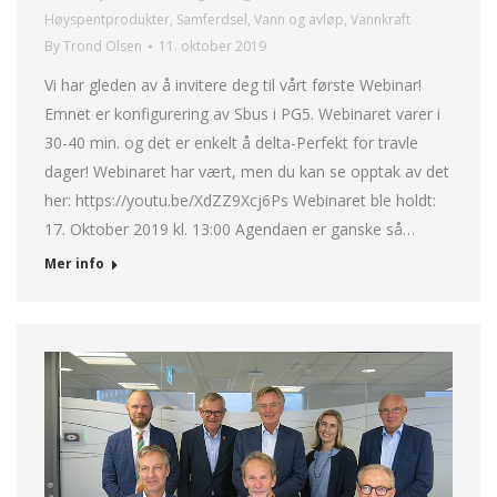
Høyspentprodukter
,
Samferdsel
,
Vann og avløp
,
Vannkraft
By
Trond Olsen
11. oktober 2019
Vi har gleden av å invitere deg til vårt første Webinar!
Emnet er konfigurering av Sbus i PG5. Webinaret varer i
30-40 min. og det er enkelt å delta-Perfekt for travle
dager! Webinaret har vært, men du kan se opptak av det
her: https://youtu.be/XdZZ9Xcj6Ps Webinaret ble holdt:
17. Oktober 2019 kl. 13:00 Agendaen er ganske så…
Mer info