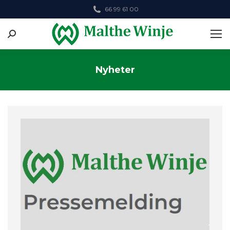
66 99 61 00
Search:
Nyheter
You are here: