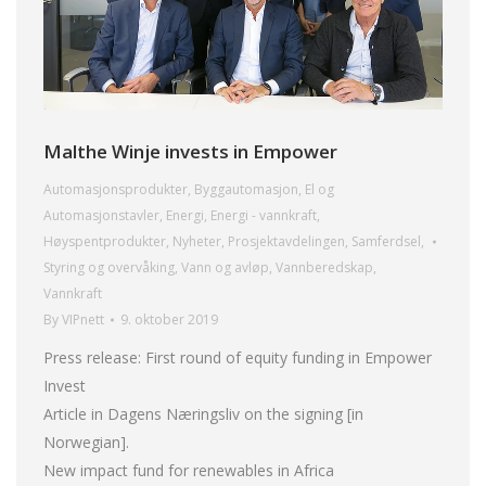
Malthe Winje invests in Empower
Automasjonsprodukter
,
Byggautomasjon
,
El og
Automasjonstavler
,
Energi
,
Energi - vannkraft
,
Høyspentprodukter
,
Nyheter
,
Prosjektavdelingen
,
Samferdsel
,
Styring og overvåking
,
Vann og avløp
,
Vannberedskap
,
Vannkraft
By
VIPnett
9. oktober 2019
Press release: First round of equity funding in Empower
Invest
Article in Dagens Næringsliv on the signing [in
Norwegian].
New impact fund for renewables in Africa