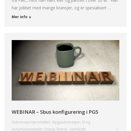
fra PwC, hvor han vært eier og partner i over 20 år. Han
har jobbet med mange bransjer, og er spesialisert …
Mer info
WEBINAR – Sbus konfigurering i PG5
Automasjonsprodukter
,
Byggautomasjon
,
El og
Automasjonstavler
,
Energi
,
Energi - vannkraft
,