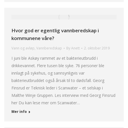
Hvor god er egentlig vannberedskap i
kommunene våre?
Vann og avløp
,
Vannberedskap
By
Anett
2. oktober 2019
I juni ble Askøy rammet av et bakterieutbrudd i
drikkevannet. Flere tusen ble syke. 76 personer ble
innlagt på sykehus, og sannsynligvis var
bakterieutbruddet også årsak til to dødsfall. Georg
Finsrud er Teknisk leder i Scanwater – et selskap i
Malthe Winje Gruppen. Les interview med Georg Finsrud
her Du kan lese mer om Scanwater…
Mer info