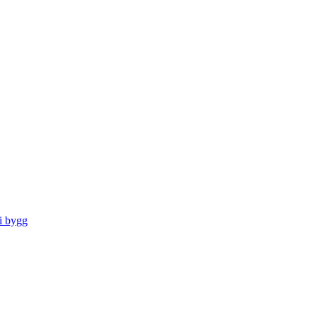
dIn
 i bygg