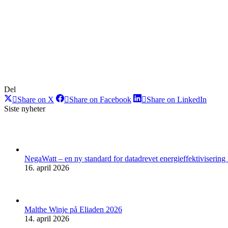
Del
Share
Share
Share
Share on X
Share on Facebook
Share on LinkedIn
on
on
on
Siste nyheter
X
Facebook
Linke
NegaWatt – en ny standard for datadrevet energieffektivisering
16. april 2026
Malthe Winje på Eliaden 2026
14. april 2026