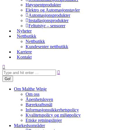
Høyspentprodukter
Elektro og Automasjonstavler
Automasjonsprodukter
Installasjonsprodukter
Feltutstyr – sensorer
Nyheter
Nettbutikk
Nettbutikk
Kundesenter nettbutikk
Karriere
Kontakt
Search:
Om Malthe Winje
Om oss
Åpenhetsloven
Bærekraftsmål
Informasjonssikkerhetspolicy
Kvalitetspolicy og miljøpolicy
Etiske retningslinjer
Markedsområder