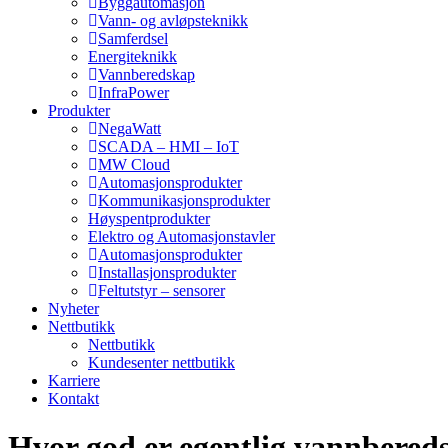
Byggautomasjon
Vann- og avløpsteknikk
Samferdsel
Energiteknikk
Vannberedskap
InfraPower
Produkter
NegaWatt
SCADA – HMI – IoT
MW Cloud
Automasjonsprodukter
Kommunikasjonsprodukter
Høyspentprodukter
Elektro og Automasjonstavler
Automasjonsprodukter
Installasjonsprodukter
Feltutstyr – sensorer
Nyheter
Nettbutikk
Nettbutikk
Kundesenter nettbutikk
Karriere
Kontakt
Hvor god er egentlig vannbere