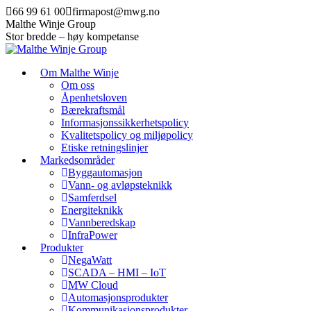
Skip
66 99 61 00
firmapost@mwg.no
to
Malthe Winje Group
content
Stor bredde – høy kompetanse
Om Malthe Winje
Om oss
Åpenhetsloven
Bærekraftsmål
Informasjonssikkerhetspolicy
Kvalitetspolicy og miljøpolicy
Etiske retningslinjer
Markedsområder
Byggautomasjon
Vann- og avløpsteknikk
Samferdsel
Energiteknikk
Vannberedskap
InfraPower
Produkter
NegaWatt
SCADA – HMI – IoT
MW Cloud
Automasjonsprodukter
Kommunikasjonsprodukter