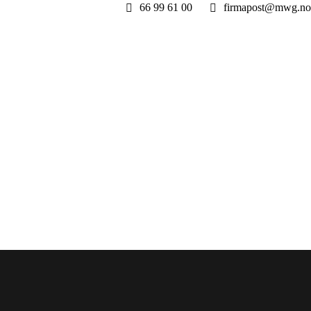
66 99 61 00
firmapost@mwg.no