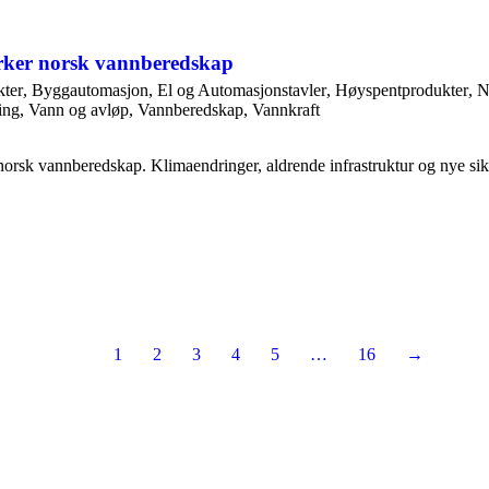
rker norsk vannberedskap
ter
,
Byggautomasjon
,
El og Automasjonstavler
,
Høyspentprodukter
,
N
ing
,
Vann og avløp
,
Vannberedskap
,
Vannkraft
orsk vannberedskap. Klimaendringer, aldrende infrastruktur og nye sikk
1
2
3
4
5
…
16
→