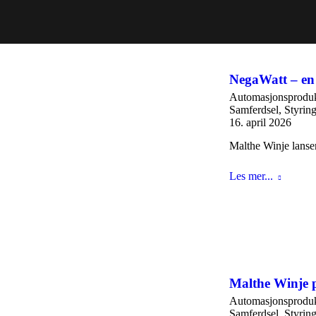
NegaWatt – en 
Automasjonsproduk
Samferdsel
,
Styrin
16. april 2026
Malthe Winje lanser
Les mer...
Malthe Winje 
Automasjonsproduk
Samferdsel
,
Styrin