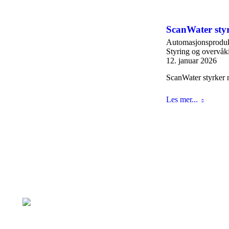
ScanWater sty
Automasjonsproduk
Styring og overvåk
12. januar 2026
ScanWater styrker n
Les mer...