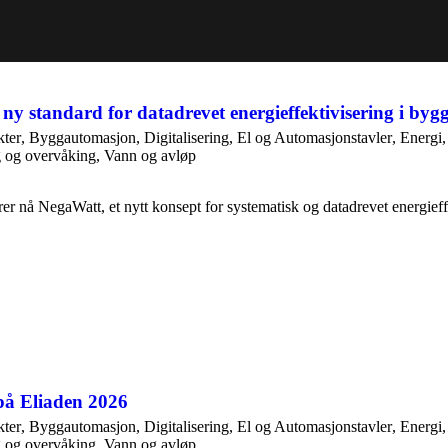
ny standard for datadrevet energieffektivisering i byg
ter
,
Byggautomasjon
,
Digitalisering
,
El og Automasjonstavler
,
Energi
g og overvåking
,
Vann og avløp
er nå NegaWatt, et nytt konsept for systematisk og datadrevet energieff
på Eliaden 2026
ter
,
Byggautomasjon
,
Digitalisering
,
El og Automasjonstavler
,
Energi
g og overvåking
,
Vann og avløp