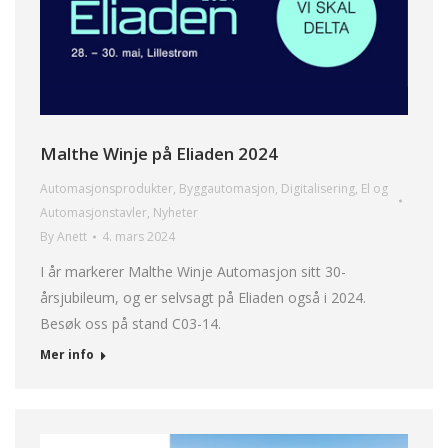
Malthe Winje på Eliaden 2024
Automasjonsprodukter
,
Byggautomasjon
,
Digitalisering
,
El og
Automasjonstavler
,
Nyheter
By
Anett
4. mars 2024
I år markerer Malthe Winje Automasjon sitt 30-
årsjubileum, og er selvsagt på Eliaden også i 2024.
Besøk oss på stand C03-14.
Mer info