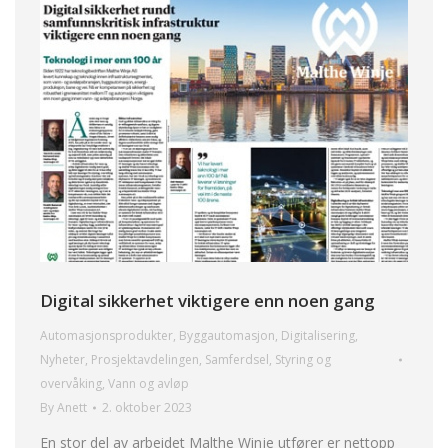
Digital sikkerhet viktigere enn noen gang
Automasjonsprodukter
,
Byggautomasjon
,
Digitalisering
,
Nyheter
,
Prosjektavdelingen
,
Samferdsel
,
Styring og
overvåking
,
Vann og avløp
By
Anett
2. oktober 2023
En stor del av arbeidet Malthe Winje utfører er nettopp