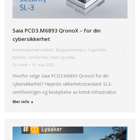
Saia PCD3.M6893 QronoX – for din
cybersikkerhet
Automasjonsprodukter
,
Byggautomasjon
,
Fagartikler
,
Nyheter
,
Samferdsel
,
Vann og avløp
By
Anett
15. mai 2025
Hvorfor velge Saia PCD3.M6893 QronoX for din
cybersikkerhet? Høyeste sikkerhetsstandard: SL3-
sertifiseringen og beskyttelse av kritisk infrastruktur.
Mer info