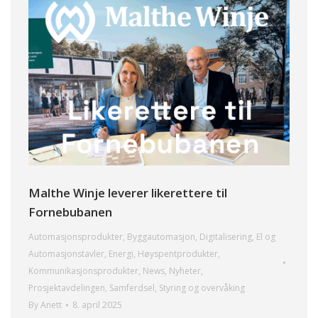
Malthe Winje leverer likerettere til
Fornebubanen
Automasjonsprodukter
,
Byggautomasjon
,
Digitalisering
,
El og
Automasjonstavler
,
Energi
,
Høyspentprodukter
,
Kommunikasjonsprodukter
,
News
,
Nyheter
,
Prosjektavdelingen
,
Samferdsel
,
Styring og overvåking
By
Anett
8. april 2025