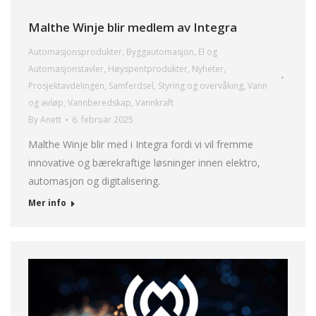
Malthe Winje blir medlem av Integra
Automasjonsprodukter
,
Byggautomasjon
,
El og
Automasjonstavler
,
Høyspentprodukter
,
Nyheter
,
Prosjektavdelingen
,
Samferdsel
,
Styring og overvåking
,
Vann
og avløp
,
Vannberedskap
,
Vannkraft
By
Anett
6. februar 2025
Malthe Winje blir med i Integra fordi vi vil fremme
innovative og bærekraftige løsninger innen elektro,
automasjon og digitalisering.
Mer info