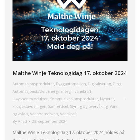
Malthe Winje Teknologidag 17. oktober 2024
Automasjonsprodukter
,
Byggautomasjon
,
Digitalisering
,
El og
Automasjonstavler
,
Energi
,
Energi - vannkraft
,
Høyspentprodukter
,
Kommunikasjonsprodukter
,
Nyheter
,
Prosjektavdelingen
,
Samferdsel
,
Styring og overvåking
,
Vann
og avløp
,
Vannberedskap
,
Vannkraft
By
Anett
23. september 2024
Malthe Winje Teknologidag 17. oktober 2024 holdes på