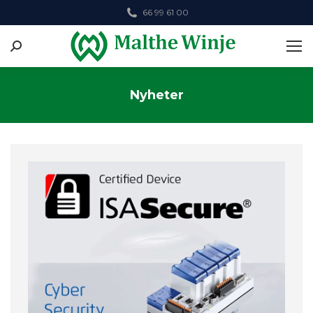
66 99 61 00
Search:
Nyheter
You are here: