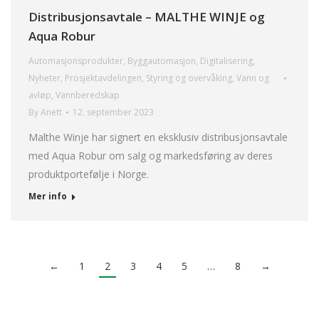
Distribusjonsavtale – MALTHE WINJE og
Aqua Robur
Automasjonsprodukter
,
Byggautomasjon
,
Digitalisering
,
Nyheter
,
Prosjektavdelingen
,
Styring og overvåking
,
Vann og
avløp
,
Vannberedskap
By
Anett
12. september 2023
Malthe Winje har signert en eksklusiv distribusjonsavtale
med Aqua Robur om salg og markedsføring av deres
produktportefølje i Norge.
Mer info
←
1
2
3
4
5
…
8
→