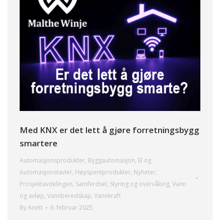
Med KNX er det lett å gjøre forretningsbygg
smartere
Automasjonsprodukter
,
Byggautomasjon
,
El og
Automasjonstavler
,
Høyspentprodukter
,
Nyheter
,
Prosjektavdelingen
,
Samferdsel
,
Styring og overvåking
,
Vann
og avløp
,
Vannberedskap
,
Vannkraft
By
Anett
6. februar 2025