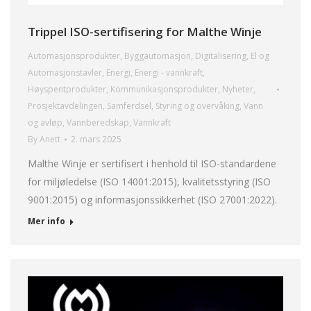
Trippel ISO-sertifisering for Malthe Winje
Automasjonsprodukter
,
Byggautomasjon
,
Digitalisering
,
El og
Automasjonstavler
,
Energi
,
Energi - vannkraft
,
Høyspentprodukter
,
Kommunikasjonsprodukter
,
Nyheter
,
Prosjektavdelingen
,
Samferdsel
,
Styring og overvåking
,
Vann
og avløp
,
Vannberedskap
,
Vannkraft
By
Anett
2. mars 2025
Malthe Winje er sertifisert i henhold til ISO-standardene
for miljøledelse (ISO 14001:2015), kvalitetsstyring (ISO
9001:2015) og informasjonssikkerhet (ISO 27001:2022).
Mer info