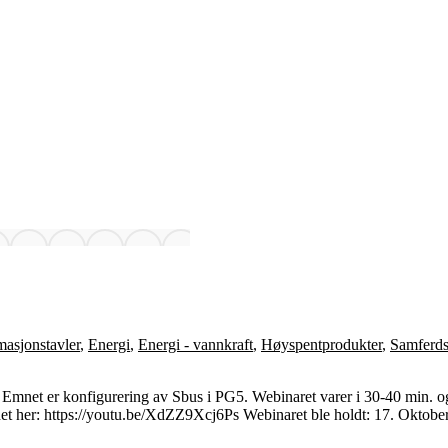
asjonstavler
,
Energi
,
Energi - vannkraft
,
Høyspentprodukter
,
Samferds
! Emnet er konfigurering av Sbus i PG5. Webinaret varer i 30-40 min. og 
det her: https://youtu.be/XdZZ9Xcj6Ps Webinaret ble holdt: 17. Oktob