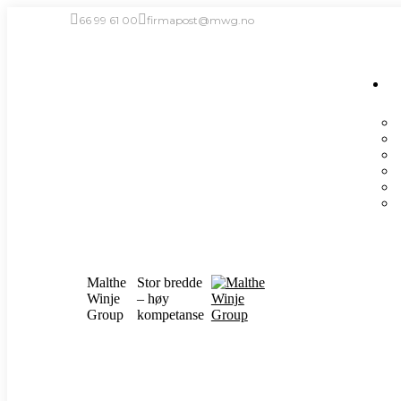
Skip
66 99 61 00
firmapost@mwg.no
to
content
Malthe
Stor bredde
Winje
– høy
Group
kompetanse