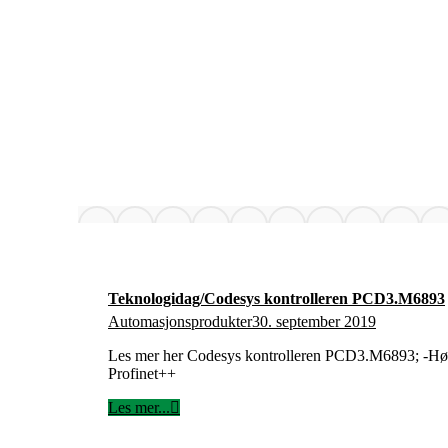
Teknologidag/Codesys kontrolleren PCD3.M6893
Automasjonsprodukter
30. september 2019
Les mer her Codesys kontrolleren PCD3.M6893; -H
Profinet++
Les mer...