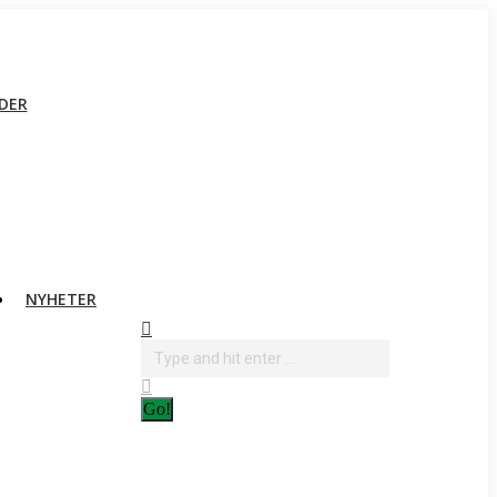
DER
NYHETER
Search: