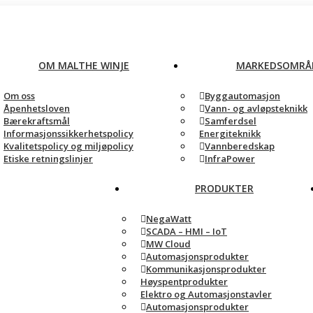
OM MALTHE WINJE
MARKEDSOMRÅ
Om oss
Byggautomasjon
Åpenhetsloven
Vann- og avløpsteknikk
Bærekraftsmål
Samferdsel
Informasjonssikkerhetspolicy
Energiteknikk
Kvalitetspolicy og miljøpolicy
Vannberedskap
Etiske retningslinjer
InfraPower
PRODUKTER
NegaWatt
SCADA – HMI – IoT
MW Cloud
Automasjonsprodukter
Kommunikasjonsprodukter
Høyspentprodukter
Elektro og Automasjonstavler
Automasjonsprodukter