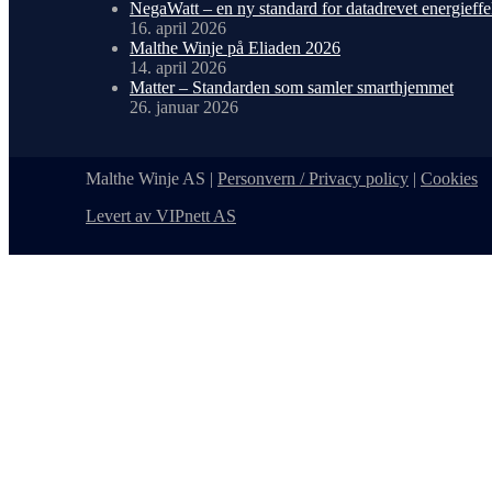
NegaWatt – en ny standard for datadrevet energieffe
16. april 2026
Malthe Winje på Eliaden 2026
14. april 2026
Matter – Standarden som samler smarthjemmet
26. januar 2026
Malthe Winje AS |
Personvern / Privacy policy
|
Cookies
Levert av VIPnett AS