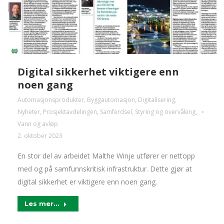
Digital sikkerhet viktigere enn
noen gang
Automasjonsprodukter
,
Byggautomasjon
,
Digitalisering
,
Nyheter
,
Prosjektavdelingen
,
Samferdsel
,
Styring og overvåking
,
Vann og avløp
2. oktober 2023
En stor del av arbeidet Malthe Winje utfører er nettopp
med og på samfunnskritisk infrastruktur. Dette gjør at
digital sikkerhet er viktigere enn noen gang.
Les mer...