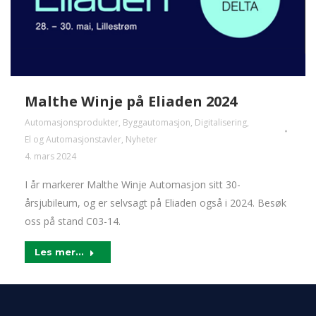
Malthe Winje på Eliaden 2024
Automasjonsprodukter
,
Byggautomasjon
,
Digitalisering
,
El og Automasjonstavler
,
Nyheter
4. mars 2024
I år markerer Malthe Winje Automasjon sitt 30-
årsjubileum, og er selvsagt på Eliaden også i 2024. Besøk
oss på stand C03-14.
Les mer...