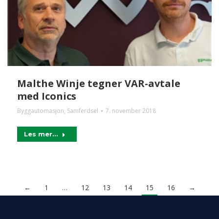
Malthe Winje tegner VAR-avtale
med Iconics
Byggautomasjon
,
Samferdsel
7. november 2018
Les mer...
←
1
…
12
13
14
15
16
→