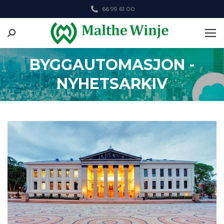
66 99 61 00
Search:
BYGGAUTOMASJON -
NYHETSARKIV