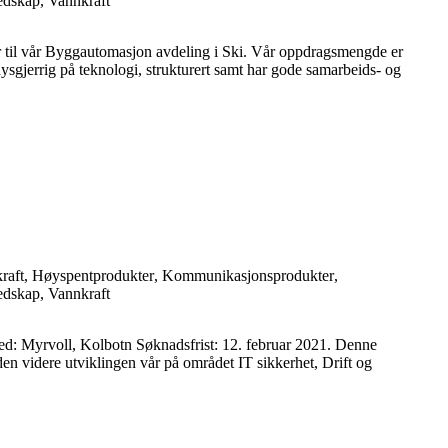
edskap
,
Vannkraft
il vår Byggautomasjon avdeling i Ski. Vår oppdragsmengde er
 nysgjerrig på teknologi, strukturert samt har gode samarbeids- og
raft
,
Høyspentprodukter
,
Kommunikasjonsprodukter
,
edskap
,
Vannkraft
: Myrvoll, Kolbotn Søknadsfrist: 12. februar 2021. Denne
den videre utviklingen vår på området IT sikkerhet, Drift og