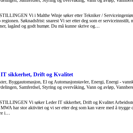
vdelingen
,
Samferdsel
,
Styring og overvåking
,
Vann og avløp
,
Vannber
LLINGEN Vi i Malthe Winje søker etter Tekniker / Serviceingeniør t
 regionen. Søknadsfrist: snarest Vi ser etter deg som er serviceinnstilt,
er, lagånd og godt humør. Du må kunne skrive og…
IT sikkerhet, Drift og Kvalitet
ter
,
Byggautomasjon
,
El og Automasjonstavler
,
Energi
,
Energi - vannk
vdelingen
,
Samferdsel
,
Styring og overvåking
,
Vann og avløp
,
Vannber
LINGEN Vi søker Leder IT sikkerhet, Drift og Kvalitet Arbeidssted
t MWA har stor aktivitet og vi ser etter deg som kan være med å trygge 
ære i…