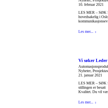
Nyheter
,
Prosjekta
10. februar 2021
LES MER – SØK STI
hovedsakelig i Oslo
kommunikasjonsevn
Les mer...
Vi søker Leder 
Automasjonsproduk
Nyheter
,
Prosjekta
21. januar 2021
LES MER – SØK STIL
stillingen er besat
Kvalitet. Du vil v
Les mer...