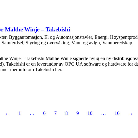
or Malthe Winje – Takebishi
ter
,
Byggautomasjon
,
El og Automasjonstavler
,
Energi
,
Høyspentprod
,
Samferdsel
,
Styring og overvåking
,
Vann og avløp
,
Vannberedskap
althe Winje – Takebishi Malthe Winje signerte nylig en ny distribusjo
). Takebishi er en leverandør av OPC UA software og hardware for d
inner mer info om Takebishi her.
←
1
…
6
7
8
9
10
…
16
→