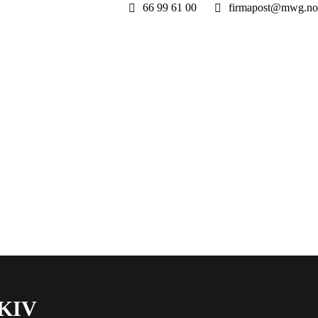
66 99 61 00
firmapost@mwg.no
KIV