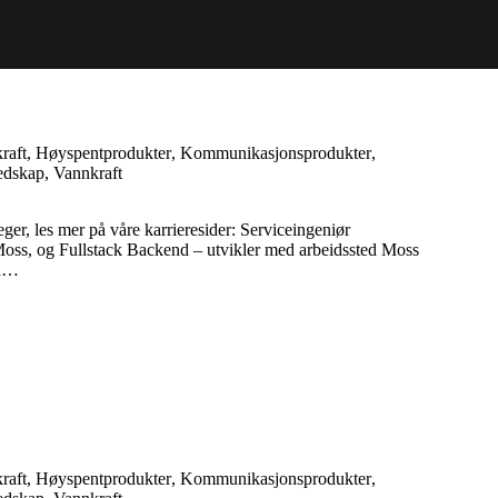
raft
,
Høyspentprodukter
,
Kommunikasjonsprodukter
,
edskap
,
Vannkraft
les mer på våre karrieresider: Serviceingeniør
 Moss, og Fullstack Backend – utvikler med arbeidssted Moss
ia…
raft
,
Høyspentprodukter
,
Kommunikasjonsprodukter
,