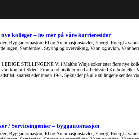
e nye kolleger – les mer på våre karrieresider
ter
,
Byggautomasjon
,
El og Automasjonstavler
,
Energi
,
Energi - vannk
vdelingen
,
Samferdsel
,
Styring og overvåking
,
Vann og avløp
,
Vannber
IGE STILLINGENE Vi i Malthe Winje søker etter flere nye kolleger, 
vårt kontor i Skien. Front-end utvikler med arbeidssted Kolbotn eller
adsfrist: snarest eller innen 19/4. Søknader på alle stillingene sendes v
ker / Serviceingeniør – byggautomasjon
ter
,
Byggautomasjon
,
El og Automasjonstavler
,
Energi
,
Energi - vannk