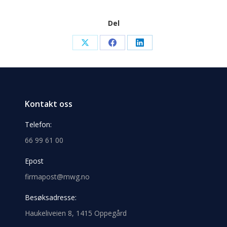
Del
Share
Share
Share
on
on
on
X
Facebook
LinkedIn
Kontakt oss
Telefon:
66 99 61 00
Epost
firmapost@mwg.no
Besøksadresse:
Haukeliveien 8, 1415 Oppegård