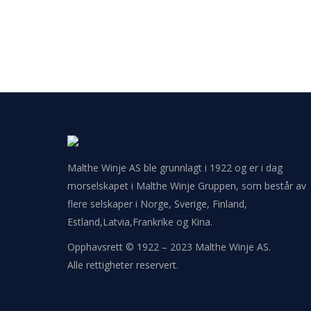
Malthe Winje AS ble grunnlagt i 1922 og er i dag
morselskapet i Malthe Winje Gruppen, som består av
flere selskaper i Norge, Sverige, Finland,
Estland,Latvia,Frankrike og Kina.
Opphavsrett © 1922 – 2023 Malthe Winje AS.
Alle rettigheter reservert.