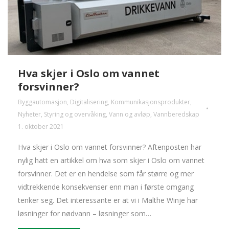
Hva skjer i Oslo om vannet
forsvinner?
Byggautomasjon
,
Digitalisering
,
Kommunikasjonsprodukter
,
Nyheter
,
Styring og overvåking
,
Vann og avløp
,
Vannberedskap
1. oktober 2021
Hva skjer i Oslo om vannet forsvinner? Aftenposten har
nylig hatt en artikkel om hva som skjer i Oslo om vannet
forsvinner. Det er en hendelse som får større og mer
vidtrekkende konsekvenser enn man i første omgang
tenker seg. Det interessante er at vi i Malthe Winje har
løsninger for nødvann – løsninger som…