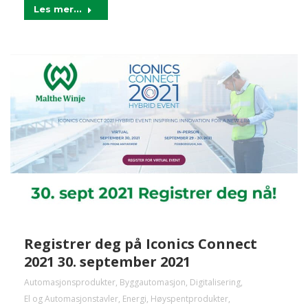
Les mer...
Registrer deg på Iconics Connect
2021 30. september 2021
Automasjonsprodukter
,
Byggautomasjon
,
Digitalisering
,
El og Automasjonstavler
,
Energi
,
Høyspentprodukter
,