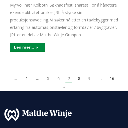
Myrvoll nær Kolbotn. Søknadsfrist: snarest For å håndtere
økende aktivitet ønsker JRL å styrke sin
produksjonsavdeling. Vi søker nå etter en tavlebygger med
erfaring fra automasjonstavler og formtavler / byggtavler.
JRL er en del av Malthe Winje Gruppen.…
Les mer...
←
1
…
5
6
7
8
9
…
16
→