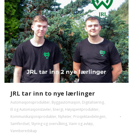
JRL tar inn to nye lærlinger
Automasjonsprodukter
,
Byggautomasjon
,
Digitalisering
,
El og Automasjonstavler
,
Energi
,
Høyspentprodukter
,
Kommunikasjonsprodukter
,
Nyheter
,
Prosjektavdelingen
,
Samferdsel
,
Styring og overvåking
,
Vann og avløp
,
Vannberedskap