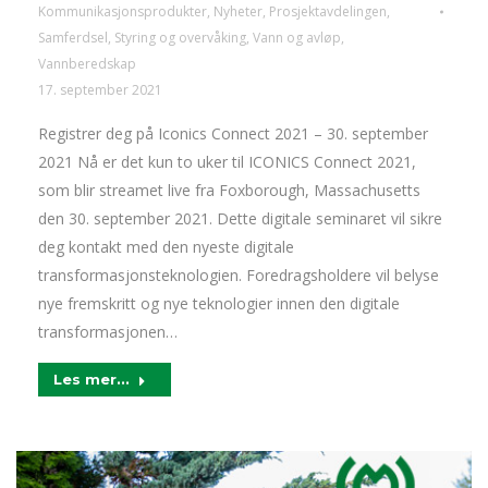
Kommunikasjonsprodukter
,
Nyheter
,
Prosjektavdelingen
,
Samferdsel
,
Styring og overvåking
,
Vann og avløp
,
Vannberedskap
17. september 2021
Registrer deg på Iconics Connect 2021 – 30. september
2021 Nå er det kun to uker til ICONICS Connect 2021,
som blir streamet live fra Foxborough, Massachusetts
den 30. september 2021. Dette digitale seminaret vil sikre
deg kontakt med den nyeste digitale
transformasjonsteknologien. Foredragsholdere vil belyse
nye fremskritt og nye teknologier innen den digitale
transformasjonen…
Les mer...