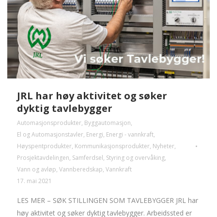
JRL har høy aktivitet og søker
dyktig tavlebygger
Automasjonsprodukter
,
Byggautomasjon
,
El og Automasjonstavler
,
Energi
,
Energi - vannkraft
,
Høyspentprodukter
,
Kommunikasjonsprodukter
,
Nyheter
,
Prosjektavdelingen
,
Samferdsel
,
Styring og overvåking
,
Vann og avløp
,
Vannberedskap
,
Vannkraft
17. mai 2021
LES MER – SØK STILLINGEN SOM TAVLEBYGGER JRL har
høy aktivitet og søker dyktig tavlebygger. Arbeidssted er