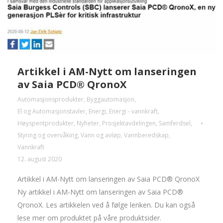
Artikkel i AM-Nytt om lanseringen
av Saia PCD® QronoX
Automasjonsprodukter
,
Byggautomasjon
,
El og Automasjonstavler
,
Energi
,
Energi - vannkraft
,
Høyspentprodukter
,
Nyheter
,
Prosjektavdelingen
,
Samferdsel
,
Styring og overvåking
,
Vann og avløp
,
Vannberedskap
,
Vannkraft
12. august 2020
Artikkel i AM-Nytt om lanseringen av Saia PCD® QronoX
Ny artikkel i AM-Nytt om lanseringen av Saia PCD®
QronoX. Les artikkelen ved å følge lenken. Du kan også
lese mer om produktet på våre produktsider.