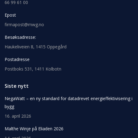
66 99 61 00
Epost
firmapost@mwg.no
Besøksadresse:
Haukeliveien 8, 1415 Oppegård
Postadresse
Postboks 531, 1411 Kolbotn
Siste nytt
NegaWatt – en ny standard for datadrevet energieffektivisering i
bygg
16. april 2026
Malthe Winje på Eliaden 2026