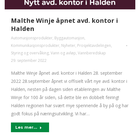
Malthe Winje åpnet avd. kontor i
Halden
Automasjonsprodukter
,
Byggautomasjon
,
Kommunikasjonsprodukter
,
Nyheter
,
Prosjektavdelingen
,
Styring og overvåking
,
Vann og avløp
,
Vannberedskap
29. september 2022
Malthe Winje åpnet avd. kontor i Halden 28. september
2022 28.september åpnet vi offisielt vårt nye avd. kontor i
Halden, nesten på dagen siden etableringen av Malthe
Winje for 100 år siden, så dette ble en dobbelt feiring!
Halden regionen har svært mye spennende å by på og har
godt fokus på næringsutvikling. Vi har…
Les mer...