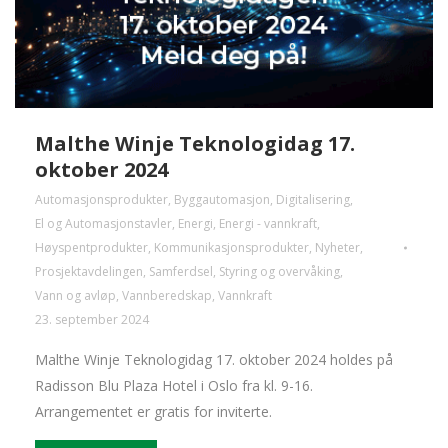
Malthe Winje Teknologidag 17.
oktober 2024
Automasjonsprodukter
,
Byggautomasjon
,
Digitalisering
,
El og Automasjonstavler
,
Energi
,
Energi - vannkraft
,
Høyspentprodukter
,
Kommunikasjonsprodukter
,
Nyheter
,
Prosjektavdelingen
,
Samferdsel
,
Styring og overvåking
,
Vann og avløp
,
Vannberedskap
,
Vannkraft
23. september 2024
Malthe Winje Teknologidag 17. oktober 2024 holdes på
Radisson Blu Plaza Hotel i Oslo fra kl. 9-16.
Arrangementet er gratis for inviterte.