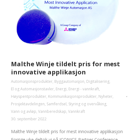
Malthe Winje tildelt pris for mest
innovative applikasjon
Automasjonsprodukter
,
Byggautomasjon
,
Digitalisering
,
El og Automasjonstavler
,
Energi
,
Energi - vannkraft
,
Høyspentprodukter
,
Kommunikasjonsprodukter
,
Nyheter
,
Prosjektavdelingen
,
Samferdsel
,
Styring og overvåking
,
Vann og avløp
,
Vannberedskap
,
Vannkraft
30. september 2022
Malthe Winje tildelt pris for mest innovative applikasjon
Forrige uke deltok vi på ICONICS Partner Conference