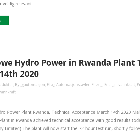
r veldig relevant…
we Hydro Power in Rwanda Plant T
14th 2020
odukter
,
Byggautomasjon
,
El og Automasjonstavler
,
Energi
,
Energi - vannkraft
,
P
Vannkraft
ro Power Plant Rwanda, Technical Acceptance March 14th 2020 Malt
lant in Rwanda achieved technical acceptance with good results toda
ny Limited) The plant will now start the 72-hour test run, shortly f