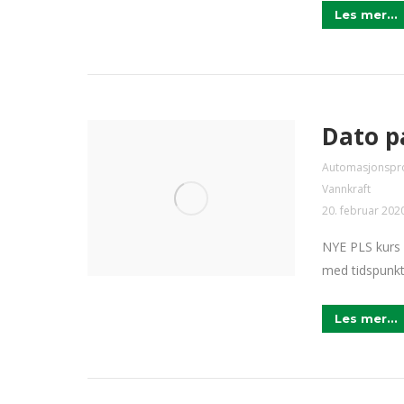
Les mer...
Dato p
Automasjonspr
Vannkraft
20. februar 202
NYE PLS kurs 
med tidspunkt
Les mer...