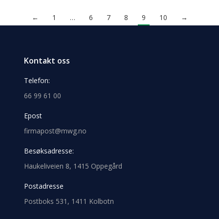
←
1
…
6
7
8
9
10
→
Kontakt oss
Telefon:
66 99 61 00
Epost
firmapost@mwg.no
Besøksadresse:
Haukeliveien 8, 1415 Oppegård
Postadresse
Postboks 531, 1411 Kolbotn