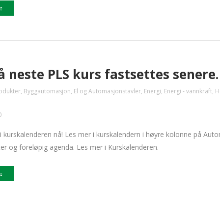
å neste PLS kurs fastsettes senere.
odukter
,
Byggautomasjon
,
El og Automasjonstavler
,
Energi
,
Energi - vannkraft
,
H
0
i kurskalenderen nå! Les mer i kurskalendern i høyre kolonne på Auto
er og foreløpig agenda. Les mer i Kurskalenderen.