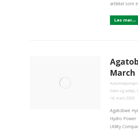
artikkel som e
Les mer...
Agatob
March 
Automasjonspr
Vann og avløp
,
16. mars 2020
Agatobwe Hyd
Hydro Power P
Utility Compa