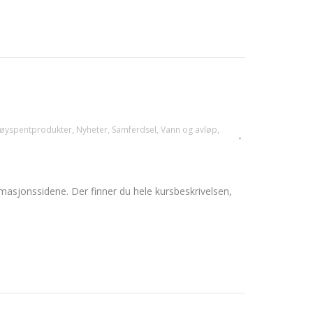
øyspentprodukter
,
Nyheter
,
Samferdsel
,
Vann og avløp
,
masjonssidene. Der finner du hele kursbeskrivelsen,