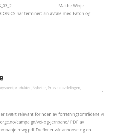
melding ICONICS_03_2 Malthe Winje
ICONICS har terminert sin avtale med Eaton og
e
øyspentprodukter
,
Nyheter
,
Prosjektavdelingen
,
er svært relevant for noen av forretningsområdene vi
livnorge.no/campaign/vei-og-jernbane/ PDF av
kampanje mwg.pdf Du finner vår annonse og en