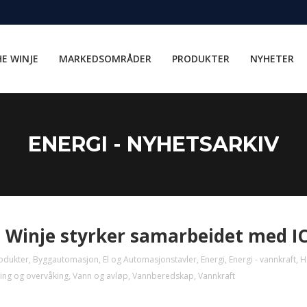
E WINJE
MARKEDSOMRÅDER
PRODUKTER
NYHETER
ENERGI - NYHETSARKIV
 Winje styrker samarbeidet med I
odukter
,
Byggautomasjon
,
El og Automasjonstavler
,
Energi
,
Energi - vannkraft
,
H
ring og overvåking
,
Vann og avløp
,
Vannberedskap
,
Vannkraft