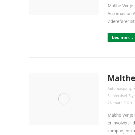
Malthe Win
Automasjon AS
viderefører sit
Les mer...
Malthe
Automasjonspr
Samferdsel
,
Sty
25. mars 2020
Malthe Winje 
er involvert 
kampanjen kan