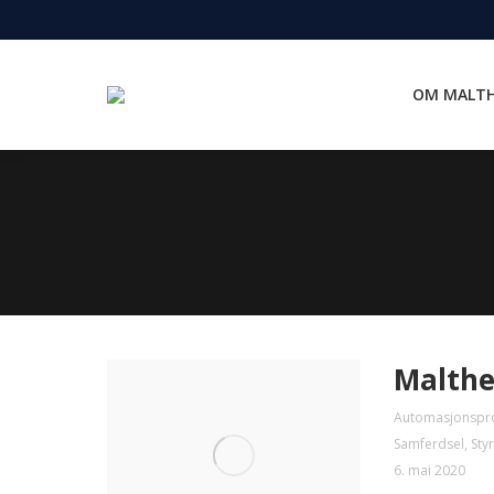
OM MALTH
Malthe
Automasjonspr
Samferdsel
,
Sty
6. mai 2020