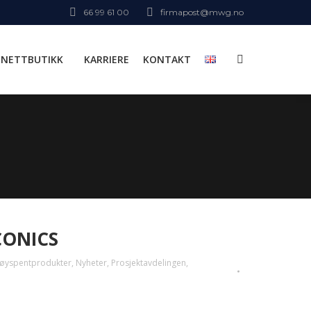
66 99 61 00
firmapost@mwg.no
NETTBUTIKK
KARRIERE
KONTAKT
Search:
CONICS
øyspentprodukter
,
Nyheter
,
Prosjektavdelingen
,