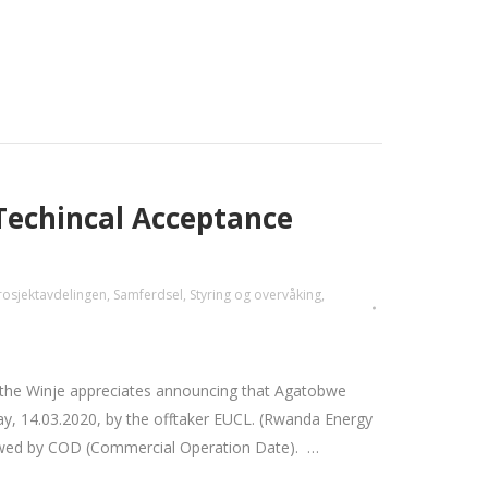
echincal Acceptance
rosjektavdelingen
,
Samferdsel
,
Styring og overvåking
,
he Winje appreciates announcing that Agatobwe
y, 14.03.2020, by the offtaker EUCL. (Rwanda Energy
ollowed by COD (Commercial Operation Date). …