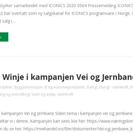
je styrker samarbeidet med ICONICS 2020 0504 Presse
 har overtatt som ny salgskanal for ICONICS programvare i Norge. 
t salg i…
 Winje i kampanjen Vei og Jernban
odukter
,
Byggautomasjon
,
El og Automasjonstavler
,
Energi
,
Energi - vannkraft
,
H
ring og overvåking
,
Vann og avløp
,
Vannkraft
i kampanjen Vei og Jernbane Siden tema i kampanjen vei og Jernbane 
i deltar vi i denne. Kampanjen kan sees live her: https://www.nærings
 du se her: https://mwhandel.no/filer/dokumenter/Vei-og-jernbane_