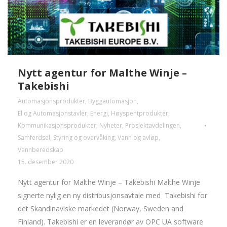
Nytt agentur for Malthe Winje –
Takebishi
Automasjonsprodukter
,
Byggautomasjon
,
El og Automasjonstavler
,
Energi
,
Høyspentprodukter
,
Kommunikasjonsprodukter
,
Nyheter
,
Prosjektavdelingen
,
Samferdsel
,
Styring og overvåking
,
Vann og avløp
,
Vannberedskap
15. desember 2020
Nytt agentur for Malthe Winje – Takebishi Malthe Winje
signerte nylig en ny distribusjonsavtale med Takebishi for
det Skandinaviske markedet (Norway, Sweden and
Finland). Takebishi er en leverandør av OPC UA software