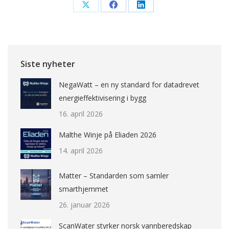
Share
Share
Share
on
on
on
X
Facebook
LinkedIn
Siste nyheter
NegaWatt – en ny standard for datadrevet
energieffektivisering i bygg
16. april 2026
Malthe Winje på Eliaden 2026
14. april 2026
Matter – Standarden som samler
smarthjemmet
26. januar 2026
ScanWater styrker norsk vannberedskap