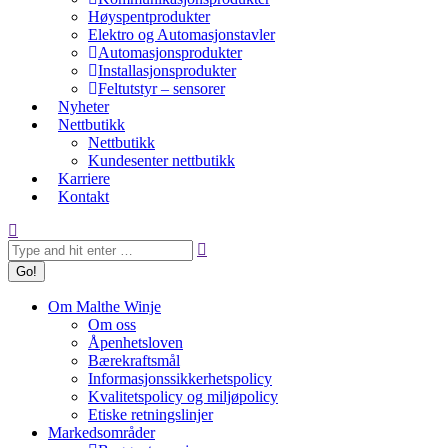
Høyspentprodukter
Elektro og Automasjonstavler
Automasjonsprodukter
Installasjonsprodukter
Feltutstyr – sensorer
Nyheter
Nettbutikk
Nettbutikk
Kundesenter nettbutikk
Karriere
Kontakt
Search:
Om Malthe Winje
Om oss
Åpenhetsloven
Bærekraftsmål
Informasjonssikkerhetspolicy
Kvalitetspolicy og miljøpolicy
Etiske retningslinjer
Markedsområder