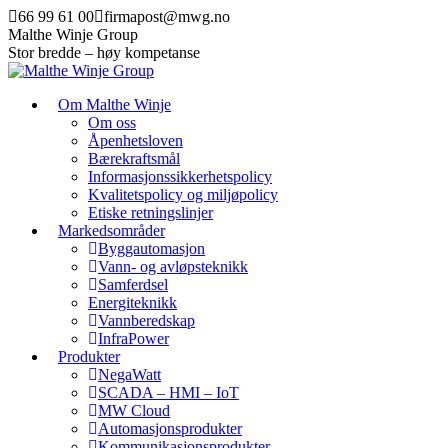
Skip
66 99 61 00
firmapost@mwg.no
to
Malthe Winje Group
content
Stor bredde – høy kompetanse
Om Malthe Winje
Om oss
Åpenhetsloven
Bærekraftsmål
Informasjonssikkerhetspolicy
Kvalitetspolicy og miljøpolicy
Etiske retningslinjer
Markedsområder
Byggautomasjon
Vann- og avløpsteknikk
Samferdsel
Energiteknikk
Vannberedskap
InfraPower
Produkter
NegaWatt
SCADA – HMI – IoT
MW Cloud
Automasjonsprodukter
Kommunikasjonsprodukter