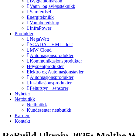
Byggautomasjon
Vann- og avløpsteknikk
Samferdsel
Energiteknikk
Vannberedskap
InfraPower
Produkter
NegaWatt
SCADA – HMI – IoT
MW Cloud
Automasjonsprodukter
Kommunikasjonsprodukter
Høyspentprodukter
Elektro og Automasjonstavler
Automasjonsprodukter
Installasjonsprodukter
Feltutstyr – sensorer
Nyheter
Nettbutikk
Nettbutikk
Kundesenter nettbutikk
Karriere
Kontakt
ReBuild Ukrain 2025: Malthe Wi