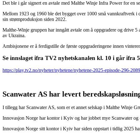
Det ble i går signert en avtale med Malthe Winje Infra Power for en s
Mellom 1923 og 1960 ble det bygget over 1000 små vannkraftverk i den 
sin strømproduksjon siden 2022.
Malthe-Winje gruppen har inngått avtale om å oppgradere og drive 5 av
av Ukraina.
Ambisjonene er å ferdigstille de første oppgraderingene innen vintere
Se innslaget ifra TV2 nyhetskanalen kl. 10 i går ifra 
https://play.tv2.no/nyheter/nyhetene/nyhetene-2025-episode-296-208
Scanwater AS har levert beredskapsløsning
I tillegg har Scanwater AS, som er et annet selskap i Malthe Winje G
Innovasjon Norge har kontor i Kyiv og har jobbet mye Scanwater og d
Innovasjon Norge sitt kontor i Kyiv har siden oppstart i tidlig 2025 ha