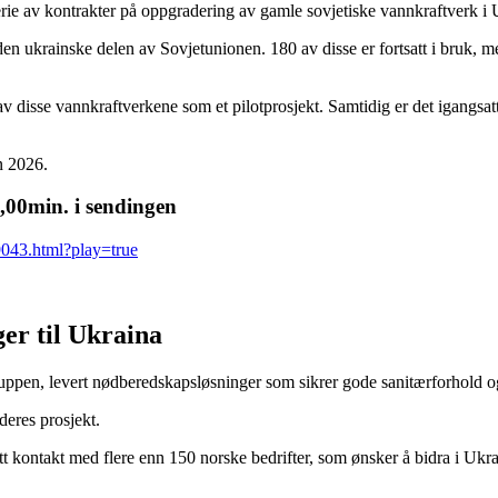
erie av kontrakter på oppgradering av gamle sovjetiske vannkraftverk i 
ukrainske delen av Sovjetunionen. 180 av disse er fortsatt i bruk, men f
 disse vannkraftverkene som et pilotprosjekt. Samtidig er det igangsatt
n 2026.
5,00min. i sendingen
9043.html?play=true
er til Ukraina
ruppen, levert nødberedskapsløsninger som sikrer gode sanitærforhold o
eres prosjekt.
tt kontakt med flere enn 150 norske bedrifter, som ønsker å bidra i Ukrai