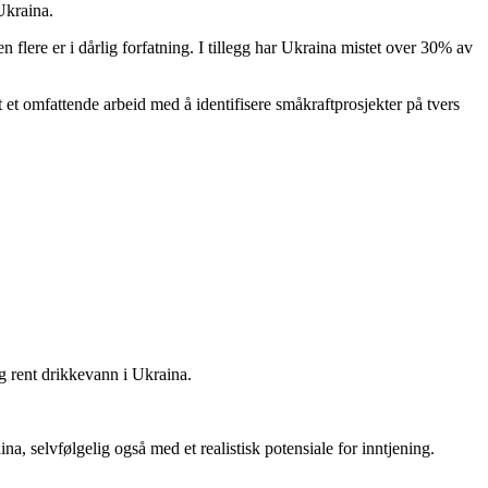
Ukraina.
lere er i dårlig forfatning. I tillegg har Ukraina mistet over 30% av
 et omfattende arbeid med å identifisere småkraftprosjekter på tvers
g rent drikkevann i Ukraina.
na, selvfølgelig også med et realistisk potensiale for inntjening.
..